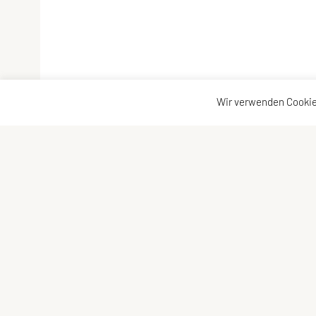
Wir verwenden Cookie
Tennisclub Fussach
Schnellzugriff
Teichweg 10, 6972 Fussach
Mitglied werden
Onlinebuchung
E-Mail:
tc-fussach@gmx.at
ZVR-Zahl: 463915674