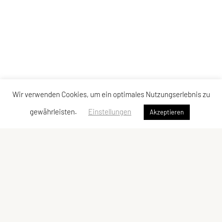
Wir verwenden Cookies, um ein optimales Nutzungserlebnis zu
gewährleisten.
Einstellungen
Akzeptieren
Tennisclub Fussach
Teichweg 10, 6972 Fussach