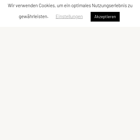
Wir verwenden Cookies, um ein optimales Nutzungserlebnis zu
gewährleisten.
Einstellungen
Akzeptieren
Tennisclub Fussach
Teichweg 10, 6972 Fussach
E-Mail:
tc-fussach@gmx.at
ZVR-Zahl: 463915674
Schnellzugriff
Meta
Mitglied werden
Impressum
Onlinebuchung
Datenschutzerklärung