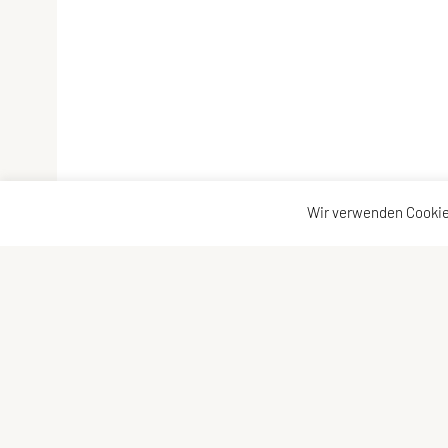
Wir verwenden Cookie
Tennisclub Fussach
Schnellzugriff
Teichweg 10, 6972 Fussach
Mitglied werden
Onlinebuchung