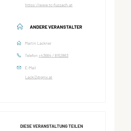
https://www.tc-fussach.at
ANDERE VERANSTALTER
Martin Lackner
Telefon
+43664 / 8152863
E-Mail
Lacki2@gmx.at
DIESE VERANSTALTUNG TEILEN