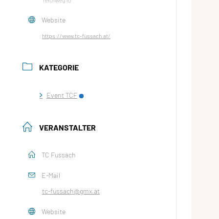
Teichweg 10
Website
https://www.tc-fussach.at/
KATEGORIE
Event TCF
VERANSTALTER
TC Fussach
E-Mail
tc-fussach@gmx.at
Website